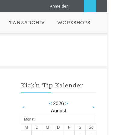
Anmelden
TANZARCHIV
WORKSHOPS
Kick'n Tip Kalender
<
2026
>
<
>
August
Monat
M
D
M
D
F
S
So