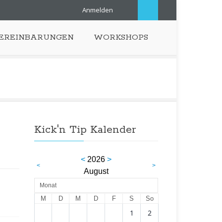
Anmelden
EREINBARUNGEN
WORKSHOPS
Kick'n Tip Kalender
<
2026
>
<
>
August
Monat
M
D
M
D
F
S
So
1
2