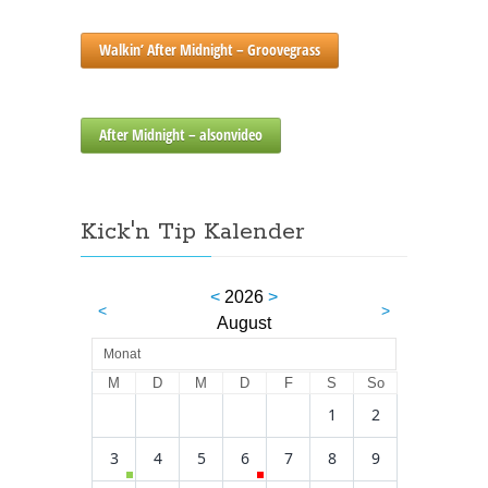
Walkin’ After Midnight – Groovegrass
After Midnight – alsonvideo
Kick'n Tip Kalender
<
2026
>
<
>
August
Monat
M
D
M
D
F
S
So
1
2
3
4
5
6
7
8
9